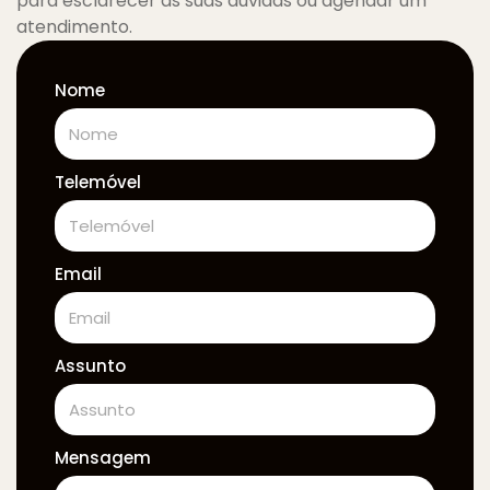
para esclarecer as suas dúvidas ou agendar um
atendimento.
Nome
Telemóvel
Email
Assunto
Mensagem